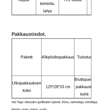
toiminta,
lahja
Pakkaustiedot.
Ty
sisäla
Paketti
40kpl/ulkopakkaus
Tulostus
merk
merk
ulkopak
Bruttopaino
Ulkopakkauksen
125*28*33 cm
pakkausta
16
koko
kohti
Hot Tags: Aikuisten golfklubin hybridi, Kiina, valmistaja, toimittaja,
tehdas, laatu, halpa, uusin