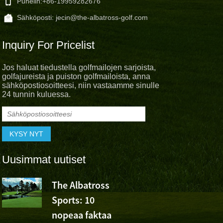
Puhelin:
+86-19959282676
Sähköposti:
jecin@the-albatross-golf.com
Inquiry For Pricelist
Jos haluat tiedustella golfmailojen sarjoista,
golfajureista ja puiston golfmailoista, anna
sähköpostiosoitteesi, niin vastaamme sinulle
24 tunnin kuluessa.
Uusimmat uutiset
The Albatross
Albatross 
Sports: 10
Cheer Wu
nopeaa faktaa
Ashunin voitosta Volv