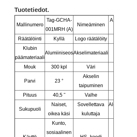
Tuotetiedot.
Tag-GCHA-
Aikuisten go
Mallinumero
Nimeäminen
001MRH (A)
hybrid
Räätälöinti
Kyllä
Logo räätälöity
Kyllä
Klubin
Alumiiniseos
Akselimateriaali
Grafiitt
päämateriaali
Mouk
300 kpl
Väri
Musta/vi
Akselin
Parvi
23 °
R
taipuminen
Pituus
40,5 ''
Valhe
61,5 
Naiset,
Sovellettava
Aloittelija/k
Sukupuoli
oikea käsi
kuluttaja
golfpela
Kunto,
sosiaalinen
Käyttö
HS -koodi
9506310