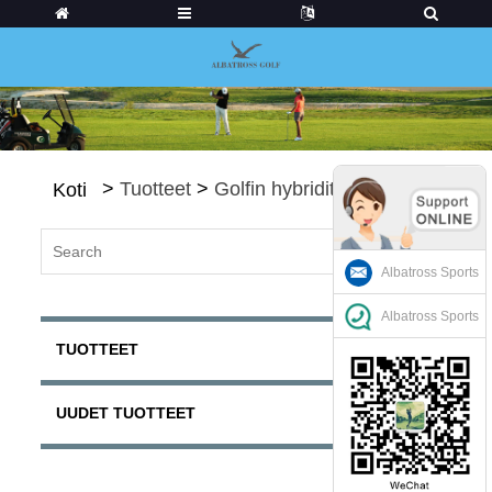
>
Tuotteet
>
Golfin hybridit
Koti
Albatross Sports
Albatross Sports
TUOTTEET
UUDET TUOTTEET