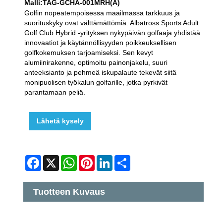
Malli:TAG-GCHA-001MRH(A)
Golfin nopeatempoisessa maailmassa tarkkuus ja
suorituskyky ovat välttämättömiä. Albatross Sports Adult
Golf Club Hybrid -yrityksen nykypäivän golfaaja yhdistää
innovaatiot ja käytännöllisyyden poikkeuksellisen
golfkokemuksen tarjoamiseksi. Sen kevyt
alumiinirakenne, optimoitu painonjakelu, suuri
anteeksianto ja pehmeä iskupalaute tekevät siitä
monipuolisen työkalun golfarille, jotka pyrkivät
parantamaan peliä.
Lähetä kysely
Facebook
X
WhatsApp
Pinterest
LinkedIn
Share
Tuotteen Kuvaus