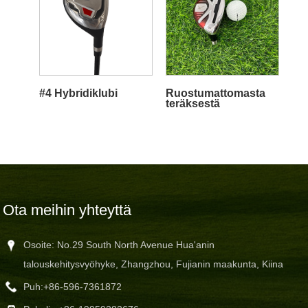
#4 Hybridiklubi
Ruostumattomasta
teräksestä
valmistettu
golfhybridit
Ota meihin yhteyttä
Osoite: No.29 South North Avenue Hua'anin
talouskehitysvyöhyke, Zhangzhou, Fujianin maakunta, Kiina
Puh:
+86-596-7361872