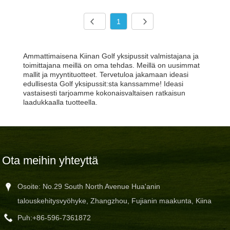
1
Ammattimaisena Kiinan Golf yksipussit valmistajana ja
toimittajana meillä on oma tehdas. Meillä on uusimmat
mallit ja myyntituotteet. Tervetuloa jakamaan ideasi
edullisesta Golf yksipussit:sta kanssamme! Ideasi
vastaisesti tarjoamme kokonaisvaltaisen ratkaisun
laadukkaalla tuotteella.
Ota meihin yhteyttä
Osoite: No.29 South North Avenue Hua'anin
talouskehitysvyöhyke, Zhangzhou, Fujianin maakunta, Kiina
Puh:
+86-596-7361872