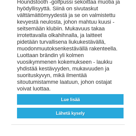
Houndstooth -golfpussi sekoittaa muotia ja
hyödyllisyyttä. Siinä on sivutaskut
välttämättömyydestä ja se on valmistettu
kevyestä neulosta, johon mahtuu kuusi -
seitsemään klubiin. Mukavuus takaa
irrotettavalla olkahihnalla, ja laitteet
pidetään turvallisena liukukestävällä,
muodonmuutoksenkestävällä rakenteella.
Luottaan brändin yli kolmen
vuosikymmenen kokemukseen - laukku
yhdistää kestävyyden, mukavuuden ja
suorituskyvyn, mikä ilmentää
sitoutumistamme laatuun, johon ostajat
voivat luottaa.
Lue lisää
Lähetä kysely