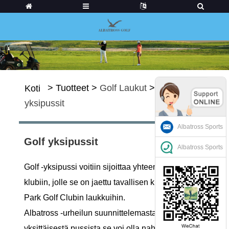
>
Tuotteet
>
Golf Laukut
>
Golf
Koti
yksipussit
Albatross Sports
Golf yksipussit
Albatross Sports
Golf -yksipussi voitiin sijoittaa yhteen tai useaan
klubiin, jolle se on jaettu tavallisen klubin ja
Park Golf Clubin laukkuihin.
Albatross -urheilun suunnittelemasta
yksittäisestä pussista se voi olla nahka, PU tai