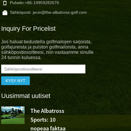
Puhelin:
+86-19959282676
Sähköposti:
jecin@the-albatross-golf.com
Inquiry For Pricelist
Jos haluat tiedustella golfmailojen sarjoista,
golfajureista ja puiston golfmailoista, anna
sähköpostiosoitteesi, niin vastaamme sinulle
24 tunnin kuluessa.
Uusimmat uutiset
The Albatross
Albatross 
Sports: 10
Cheer Wu
nopeaa faktaa
Ashunin voitosta Volv