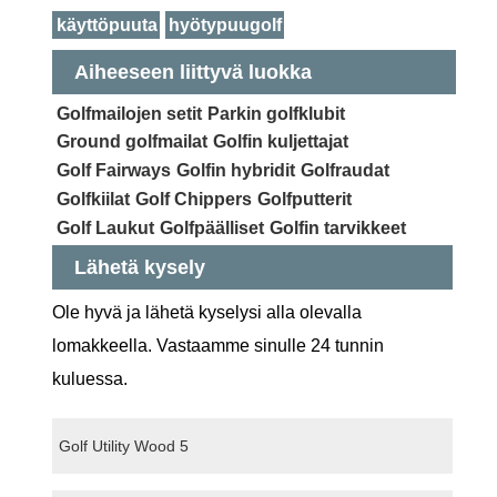
käyttöpuuta
hyötypuugolf
Aiheeseen liittyvä luokka
Golfmailojen setit
Parkin golfklubit
Ground golfmailat
Golfin kuljettajat
Golf Fairways
Golfin hybridit
Golfraudat
Golfkiilat
Golf Chippers
Golfputterit
Golf Laukut
Golfpäälliset
Golfin tarvikkeet
Lähetä kysely
Ole hyvä ja lähetä kyselysi alla olevalla
lomakkeella. Vastaamme sinulle 24 tunnin
kuluessa.