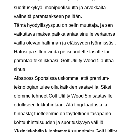
suorituskykyä, monipuolisuutta ja arvokkaita
välineitä parantaakseen peliään.
Tämä hyödyllisyyspuu on pelin muuttaja, ja sen
vaikuttava makea paikka antaa sinulle vertaansa
vailla olevan hallinnan ja etäisyyden lyönnissäsi.
Halusitpa sitten viedä pelisi uudelle tasolle tai
parantaa tekniikkaasi, Golf Utility Wood 5 auttaa
sinua.
Albatross Sportsissa uskomme, että premium-
teknologian tulee olla kaikkien saatavilla. Siksi
olemme tehneet Golf Utility Wood 5:n saataville
edulliseen tukkuhintaan. Älä tingi laadusta ja
hinnasta; tuotteemme on täydellinen tasapaino
kohtuuhintaisuuden ja suorituskyvyn välillä.
Yksityiskohtiin kiinnitettynä suunniteltu Golf Utility