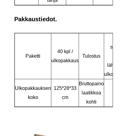
lahja
Pakkaustiedot.
Tyhjä
sisälaatikk
40 kpl /
Paketti
Tulostus
varten,
ulkopakkaus
lähetysmerki
ulkopakkauks
Bruttopaino
Ulkopakkauksen
125*28*33
laatikkoa
16kg
koko
cm
kohti