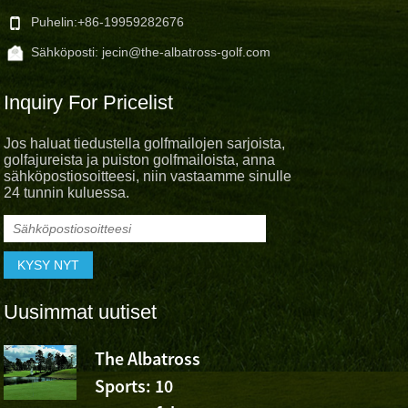
Puhelin:
+86-19959282676
Sähköposti:
jecin@the-albatross-golf.com
Inquiry For Pricelist
Jos haluat tiedustella golfmailojen sarjoista,
golfajureista ja puiston golfmailoista, anna
sähköpostiosoitteesi, niin vastaamme sinulle
24 tunnin kuluessa.
Uusimmat uutiset
The Albatross
Albatross 
Sports: 10
Cheer Wu