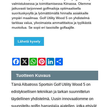
valmistuksessa ja toimittamisessa Kiinassa. Olemme
jatkuvasti tarjonneet golfmailoja optimaalisella
suorituskyvyllä ja lyömättömällä hinnalla asiakkaille
ympäri maailmaa. Golf Utility Wood 5 on yhdistelmä
tarkkaa valua, ylivoimaista ammattitaitoa ja tyylikästä
muotoilua. Se sopii eri tasoisille golfaajille.
Lähetä kysely
Facebook
X
WhatsApp
Pinterest
LinkedIn
Share
Tuotteen Kuvaus
Tämä Albatross Sportsin Golf Utility Wood 5 on
edistyksellisen tekniikan ja tarkan suunnittelun
täydellinen yhdistelmä. Uusin innovaatiomme on
suunniteltu golfin harrastajia ajatellen, jotka etsivät