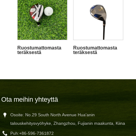
Ruostumattomasta
Ruostumattomasta
teräksestä
teräksestä
valmistettu
valmistettu
golfhybridit
golfhybridi metsät
Ota meihin yhteyttä
Osoite: No.29 South North Avenue Hua'anin
talouskehitysvyöhyke, Zhangzhou, Fujianin maakunta, Kiina
Puh:
+86-596-7361872