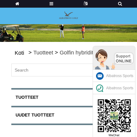
>
Tuotteet
>
Golfin hybridit
Koti
Albatross Sports
Albatross Sports
TUOTTEET
UUDET TUOTTEET