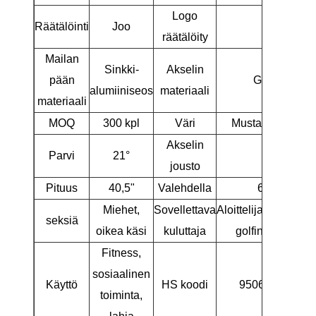
Logo
Räätälöinti
Joo
Joo
räätälöity
Mailan
Sinkki-
Akselin
pään
Grafiitti
alumiiniseos
materiaali
materiaali
MOQ
300 kpl
Väri
Musta/keltainen
Akselin
Parvi
21°
R
jousto
Pituus
40,5"
Valehdella
61,5°
Miehet,
Sovellettava
Aloittelijat/Keskitas
seksiä
oikea käsi
kuluttaja
golfin pelaajat
Fitness,
sosiaalinen
Käyttö
HS koodi
9506310000
toiminta,