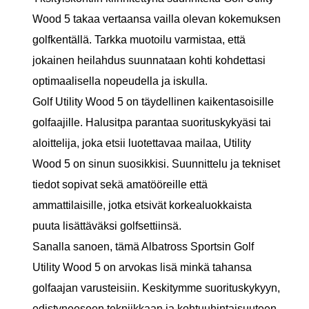
Wood 5 takaa vertaansa vailla olevan kokemuksen
golfkentällä. Tarkka muotoilu varmistaa, että
jokainen heilahdus suunnataan kohti kohdettasi
optimaalisella nopeudella ja iskulla.
Golf Utility Wood 5 on täydellinen kaikentasoisille
golfaajille. Halusitpa parantaa suorituskykyäsi tai
aloittelija, joka etsii luotettavaa mailaa, Utility
Wood 5 on sinun suosikkisi. Suunnittelu ja tekniset
tiedot sopivat sekä amatööreille että
ammattilaisille, jotka etsivät korkealuokkaista
puuta lisättäväksi golfsettiinsä.
Sanalla sanoen, tämä Albatross Sportsin Golf
Utility Wood 5 on arvokas lisä minkä tahansa
golfaajan varusteisiin. Keskitymme suorituskykyyn,
edistyneeseen tekniikkaan ja kohtuuhintaisuuteen,