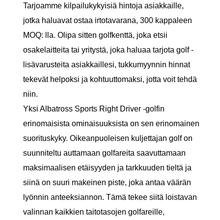
Tarjoamme kilpailukykyisiä hintoja asiakkaille,
jotka haluavat ostaa irtotavarana, 300 kappaleen
MOQ: lla. Olipa sitten golfkenttä, joka etsii
osakelaitteita tai yritystä, joka haluaa tarjota golf -
lisävarusteita asiakkaillesi, tukkumyynnin hinnat
tekevät helpoksi ja kohtuuttomaksi, jotta voit tehdä
niin.
Yksi Albatross Sports Right Driver -golfin
erinomaisista ominaisuuksista on sen erinomainen
suorituskyky. Oikeanpuoleisen kuljettajan golf on
suunniteltu auttamaan golfareita saavuttamaan
maksimaalisen etäisyyden ja tarkkuuden tieltä ja
siinä on suuri makeinen piste, joka antaa väärän
lyönnin anteeksiannon. Tämä tekee siitä loistavan
valinnan kaikkien taitotasojen golfareille,