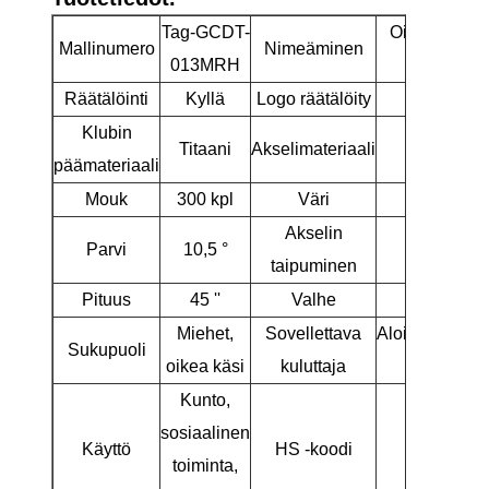
Tag-GCDT-
Oikeanpuole
Mallinumero
Nimeäminen
013MRH
kuljettaja g
Räätälöinti
Kyllä
Logo räätälöity
Kyllä
Klubin
Titaani
Akselimateriaali
Grafiitti
päämateriaali
Mouk
300 kpl
Väri
Kultaine
Akselin
Parvi
10,5 °
R
taipuminen
Pituus
45 ''
Valhe
60 °
Miehet,
Sovellettava
Aloittelija/kes
Sukupuoli
oikea käsi
kuluttaja
golfpelaaj
Kunto,
sosiaalinen
Käyttö
HS -koodi
95063100
toiminta,