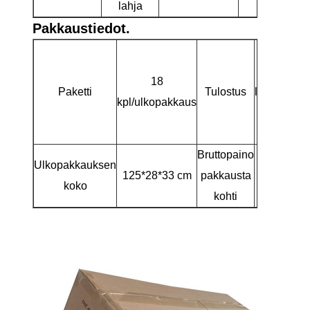
lahja
Pakkaustiedot.
Tyhjä
sisälaatikk
18
Paketti
Tulostus
lähetysmer
kpl/ulkopakkaus
ulkokäyttö
kartonki
Bruttopaino
Ulkopakkauksen
125*28*33 cm
pakkausta
7kg
koko
kohti