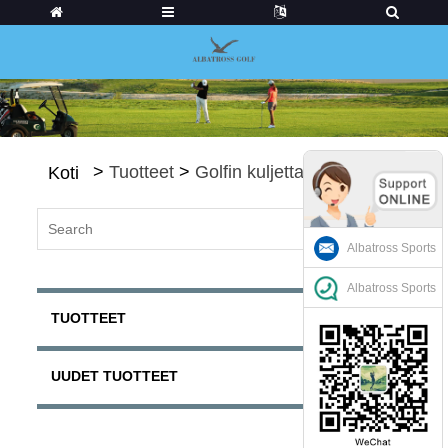
>
Tuotteet
>
Golfin kuljettajat
Koti
Albatross Sports
Albatross Sports
TUOTTEET
UUDET TUOTTEET