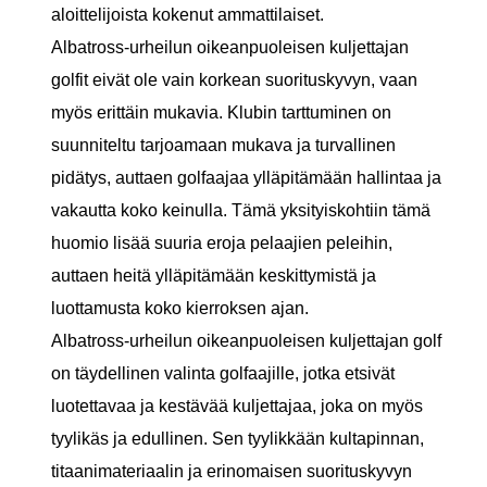
aloittelijoista kokenut ammattilaiset.
Albatross-urheilun oikeanpuoleisen kuljettajan
golfit eivät ole vain korkean suorituskyvyn, vaan
myös erittäin mukavia. Klubin tarttuminen on
suunniteltu tarjoamaan mukava ja turvallinen
pidätys, auttaen golfaajaa ylläpitämään hallintaa ja
vakautta koko keinulla. Tämä yksityiskohtiin tämä
huomio lisää suuria eroja pelaajien peleihin,
auttaen heitä ylläpitämään keskittymistä ja
luottamusta koko kierroksen ajan.
Albatross-urheilun oikeanpuoleisen kuljettajan golf
on täydellinen valinta golfaajille, jotka etsivät
luotettavaa ja kestävää kuljettajaa, joka on myös
tyylikäs ja edullinen. Sen tyylikkään kultapinnan,
titaanimateriaalin ja erinomaisen suorituskyvyn