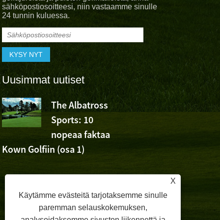
sähköpostiosoitteesi, niin vastaamme sinulle
24 tunnin kuluessa.
Uusimmat uutiset
The Albatross
Albatross 
Sports: 10
Cheer Wu
nopeaa faktaa
Ashunin voitosta Volv
Kown Golfiin (osa 1)
Openissa
X
Käytämme evästeitä tarjotaksemme sinulle
paremman selauskokemuksen,
analysoidaksemme sivuston liikennettä ja