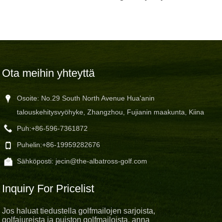
Ota meihin yhteyttä
Osoite: No.29 South North Avenue Hua'anin
talouskehitysvyöhyke, Zhangzhou, Fujianin maakunta, Kiina
Puh:
+86-596-7361872
Puhelin:
+86-19959282676
Sähköposti:
jecin@the-albatross-golf.com
Inquiry For Pricelist
Jos haluat tiedustella golfmailojen sarjoista,
golfajureista ja puiston golfmailoista, anna