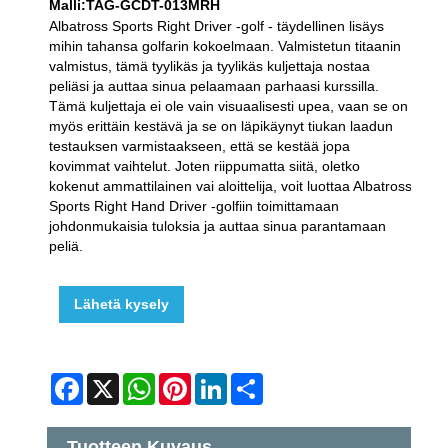
Malli:TAG-GCDT-013MRH
Albatross Sports Right Driver -golf - täydellinen lisäys
mihin tahansa golfarin kokoelmaan. Valmistetun titaanin
valmistus, tämä tyylikäs ja tyylikäs kuljettaja nostaa
peliäsi ja auttaa sinua pelaamaan parhaasi kurssilla.
Tämä kuljettaja ei ole vain visuaalisesti upea, vaan se on
myös erittäin kestävä ja se on läpikäynyt tiukan laadun
testauksen varmistaakseen, että se kestää jopa
kovimmat vaihtelut. Joten riippumatta siitä, oletko
kokenut ammattilainen vai aloittelija, voit luottaa Albatross
Sports Right Hand Driver -golfiin toimittamaan
johdonmukaisia ​​tuloksia ja auttaa sinua parantamaan
peliä.
Lähetä kysely
Facebook
X
WhatsApp
Pinterest
LinkedIn
Share
Tuotteen Kuvaus