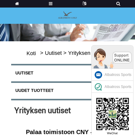
>
Uutiset
>
Yrityksen uutiset
Koti
UUTISET
Albatross Sports
Albatross Sports
UUDET TUOTTEET
Yrityksen uutiset
Palaa toimistoon CNY -lomalta