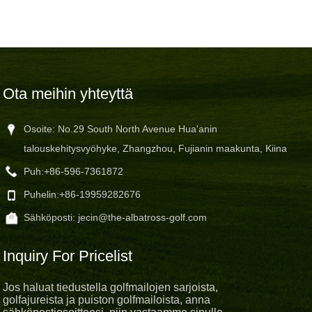
Ota meihin yhteyttä
Osoite: No.29 South North Avenue Hua'anin
talouskehitysvyöhyke, Zhangzhou, Fujianin maakunta, Kiina
Puh:
+86-596-7361872
Puhelin:
+86-19959282676
Sähköposti:
jecin@the-albatross-golf.com
Inquiry For Pricelist
Jos haluat tiedustella golfmailojen sarjoista,
golfajureista ja puiston golfmailoista, anna