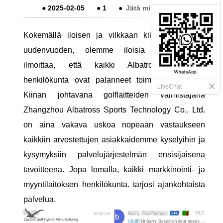
●
2025-02-05
●
1
●
Jätä minulle viesti
Kokemällä iloisen ja vilkkaan kiinalaisen kuun
uudenvuoden, olemme iloisia voidessamme
ilmoittaa, että kaikki Albatross -urheilun
henkilökunta ovat palanneet toimistoon tänään.
LiveChat
Kiinan johtavana golflaitteiden valmistajana
Zhangzhou Albatross Sports Technology Co., Ltd.
on aina vakava uskoa nopeaan vastaukseen
kaikkiin arvostettujen asiakkaidemme kyselyihin ja
kysymyksiin palvelujärjestelmän ensisijaisena
tavoitteena. Jopa lomalla, kaikki markkinointi- ja
myyntilaitoksen henkilökunta. tarjosi ajankohtaista
palvelua.