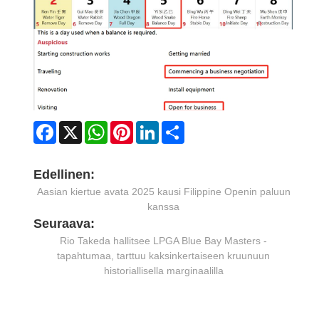
Facebook
X
WhatsApp
Pinterest
LinkedIn
Share
Edellinen:
Aasian kiertue avata 2025 kausi Filippine Openin paluun
kanssa
Seuraava:
Rio Takeda hallitsee LPGA Blue Bay Masters -
tapahtumaa, tarttuu kaksinkertaiseen kruunuun
historiallisella marginaalilla