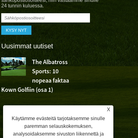
sähköpostiosoitteesi, niin vastaamme sinulle
24 tunnin kuluessa.
Uusimmat uutiset
The Albatross
Albatross 
Sports: 10
Cheer Wu
nopeaa faktaa
Ashunin voitosta Volv
Kown Golfiin (osa 1)
Openissa
X
Käytämme evästeitä tarjotaksemme sinulle
paremman selauskokemuksen,
analysoidaksemme sivuston liikennettä ja