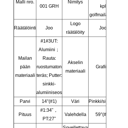
Malli nro.
Nimitys
001 GRH
kpl
golfmailasetti
Logo
Räätälöinti
Joo
Joo
räätälöity
#1#3UT:
Alumiini；
Mailan
Rauta:
Akselin
pään
ruostumaton
Grafiitti
materiaali
materiaali
teräs; Putter:
sinkki-
alumiiniseos
Parvi
14°(#1)
Väri
Pinkki/sininen
#1:34"，
Pituus
Valehdella
59°(#1)
PT:27"
Sovellettava