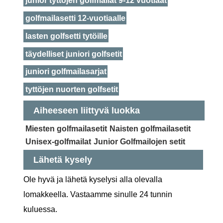
junior tyttöjen golfmailat 9-12 vuotiaat
golfmailasetti 12-vuotiaalle
lasten golfsetti tytöille
täydelliset juniori golfsetit
juniori golfmailasarjat
tyttöjen nuorten golfsetit
Aiheeseen liittyvä luokka
Miesten golfmailasetit
Naisten golfmailasetit
Unisex-golfmailat
Junior Golfmailojen setit
Lähetä kysely
Ole hyvä ja lähetä kyselysi alla olevalla
lomakkeella. Vastaamme sinulle 24 tunnin
kuluessa.