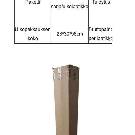
Paketti
Tulostus
vart
sarja/ulkolaatikko
lähetysm
ulkopakk
Ulkopakkauksen
Bruttopaino
28*30*98cm
5k
koko
per laatikko