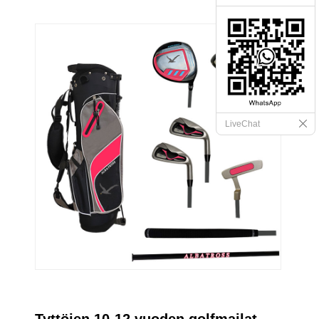
LiveChat
Tyttöjen 10-12 vuoden golfmailat