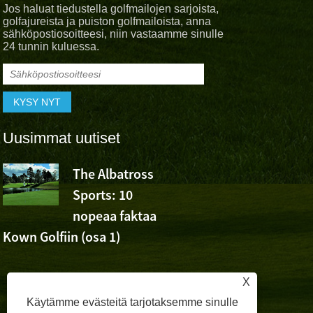
Jos haluat tiedustella golfmailojen sarjoista,
golfajureista ja puiston golfmailoista, anna
sähköpostiosoitteesi, niin vastaamme sinulle
24 tunnin kuluessa.
Uusimmat uutiset
The Albatross
Albatross 
Sports: 10
Cheer Wu
nopeaa faktaa
Ashunin voitosta Volv
Kown Golfiin (osa 1)
Openissa
X
Käytämme evästeitä tarjotaksemme sinulle