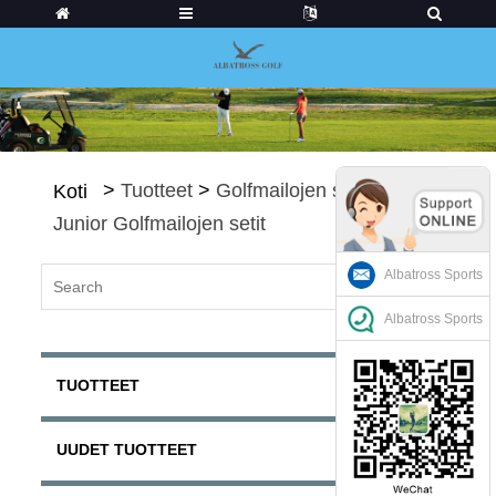
>
Tuotteet
>
Golfmailojen setit
>
Koti
Junior Golfmailojen setit
Albatross Sports
Albatross Sports
TUOTTEET
UUDET TUOTTEET