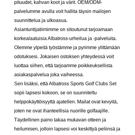
pituudet, kahvan koot ja värit. OEM/ODM-
palvelumme avulla voit hallita täysin mailojen
suunnittelua ja ulkoasua.
Asiantuntijatiimimme on sitoutunut tarjoamaan
korkealaatuisia Albatross-urheilua ja -palveluita.
Olemme ylpeitä työstämme ja pyrimme ylittämään
odotuksesi. Jokaisen ostoksen yhteydessä voit
luottaa siihen, että tarjoamme poikkeuksellista
asiakaspalvelua joka vaiheessa.
Sen lisäksi, että Albatross Sports Golf Clubs Set
sopii lapsesi kokoon, se on suunniteltu
helppokäyttöisyyttä ajatellen. Mailat ovat kevyitä,
joten ne ovat ihanteellisia nuorille golfaajille.
Täydellinen paino takaa mukavan otteen ja
heilumisen, jolloin lapsesi voi keskittyä peliinsä ja