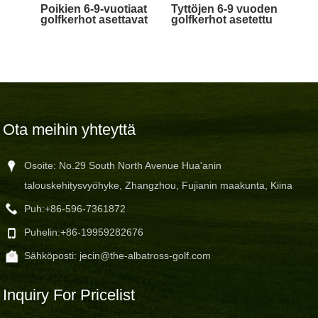
Poikien 6-9-vuotiaat
Tyttöjen 6-9 vuoden
golfkerhot asettavat
golfkerhot asetettu
Ota meihin yhteyttä
Osoite: No.29 South North Avenue Hua'anin
talouskehitysvyöhyke, Zhangzhou, Fujianin maakunta, Kiina
Puh:
+86-596-7361872
Puhelin:
+86-19959282676
Sähköposti:
jecin@the-albatross-golf.com
Inquiry For Pricelist