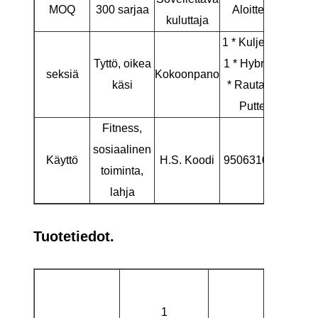
MOQ
300 sarjaa
Aloittelija
kuluttaja
1 * Kuljettaja,
Tyttö, oikea
1 * Hybridi, 2
seksiä
Kokoonpano
käsi
* Rauta, 1 *
Putteri
Fitness,
sosiaalinen
Käyttö
H.S. Koodi
9506310000
toiminta,
lahja
Tuotetiedot.
Tyh
sisälaa
1