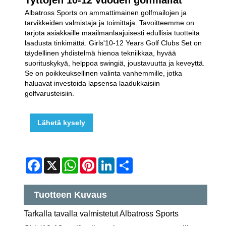
Albatross Sports on ammattimainen golfmailojen ja
tarvikkeiden valmistaja ja toimittaja. Tavoitteemme on
tarjota asiakkaille maailmanlaajuisesti edullisia tuotteita
laadusta tinkimättä. Girls'10-12 Years Golf Clubs Set on
täydellinen yhdistelmä hienoa tekniikkaa, hyvää
suorituskykyä, helppoa swingiä, joustavuutta ja keveyttä.
Se on poikkeuksellinen valinta vanhemmille, jotka
haluavat investoida lapsensa laadukkaisiin
golfvarusteisiin.
Lähetä kysely
Facebook
X
WhatsApp
Pinterest
LinkedIn
Share
Tuotteen Kuvaus
Tarkalla tavalla valmistetut Albatross Sports