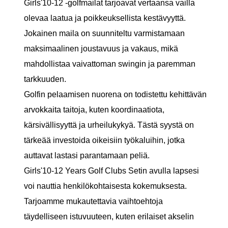
Girls'10-12 -golfmailat tarjoavat vertaansa vailla
olevaa laatua ja poikkeuksellista kestävyyttä.
Jokainen maila on suunniteltu varmistamaan
maksimaalinen joustavuus ja vakaus, mikä
mahdollistaa vaivattoman swingin ja paremman
tarkkuuden.
Golfin pelaamisen nuorena on todistettu kehittävän
arvokkaita taitoja, kuten koordinaatiota,
kärsivällisyyttä ja urheilukykyä. Tästä syystä on
tärkeää investoida oikeisiin työkaluihin, jotka
auttavat lastasi parantamaan peliä.
Girls'10-12 Years Golf Clubs Setin avulla lapsesi
voi nauttia henkilökohtaisesta kokemuksesta.
Tarjoamme mukautettavia vaihtoehtoja
täydelliseen istuvuuteen, kuten erilaiset akselin