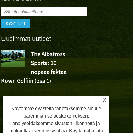
Uusimmat uutiset
The Albatross
Albatross 
Sports: 10
Cheer Wu
nopeaa faktaa
Ashunin voitosta Volv
Kown Golfiin (osa 1)
Openissa
X
Käytämme evästeitä tarjotaksemme sinulle
paremman selauskokemuksen,
analysoidaksemme sivuston liikennettä ja
mukauttaaksemme sisältöä. Käyttämällä tätä