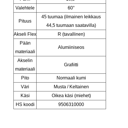
Valehtele
60°
45 tuumaa (ilmainen leikkaus
Pituus
44,5 tuumaan saatavilla)
Akseli Flex
R (tavallinen)
Pään
Alumiiniseos
materiaali
Akselin
Grafiitti
materiaali
Pito
Normaali kumi
Väri
Musta / Keltainen
Käsi
Oikea käsi (miehet)
HS koodi
9506310000