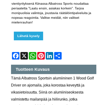
vientiyrityksenä Kiinassa Albatross Sports noudattaa
periaatetta "Laatu ensin, asiakas korkein". Tarjoa
monipuolisia valintoja, joustavia räätälöintipalveluita ja
nopeaa reagointia. Valitse meidät, niin valitset
mielenrauhan!
Lähetä kysely
Facebook
X
WhatsApp
Pinterest
LinkedIn
Share
Tuotteen Kuvaus
Tämä Albatross Sportsin alumiininen 1 Wood Golf
Driver on ajomaila, joka korostaa keveyttä ja
vikasietoisuutta. Siinä on alumiiniseoksesta
valmistettu mailanpää ja hiilirunko, jotka