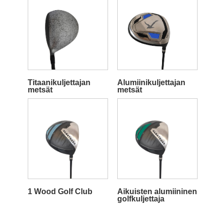
Titaanikuljettajan
Alumiinikuljettajan
metsät
metsät
1 Wood Golf Club
Aikuisten alumiininen
golfkuljettaja