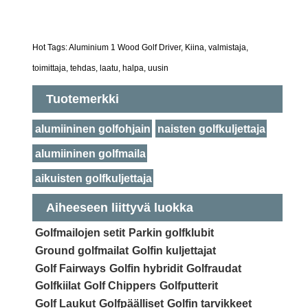
Hot Tags: Aluminium 1 Wood Golf Driver, Kiina, valmistaja,
toimittaja, tehdas, laatu, halpa, uusin
Tuotemerkki
alumiininen golfohjain
naisten golfkuljettaja
alumiininen golfmaila
aikuisten golfkuljettaja
Aiheeseen liittyvä luokka
Golfmailojen setit
Parkin golfklubit
Ground golfmailat
Golfin kuljettajat
Golf Fairways
Golfin hybridit
Golfraudat
Golfkiilat
Golf Chippers
Golfputterit
Golf Laukut
Golfpäälliset
Golfin tarvikkeet