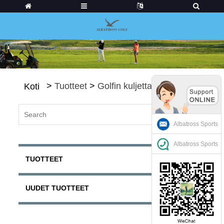
>
Tuotteet
>
Golfin kuljettajat
Koti
Albatross Sports
Albatross Sports
TUOTTEET
UUDET TUOTTEET