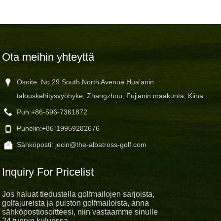
Ota meihin yhteyttä
Osoite: No.29 South North Avenue Hua'anin
talouskehitysvyöhyke, Zhangzhou, Fujianin maakunta, Kiina
Puh:
+86-596-7361872
Puhelin:
+86-19959282676
Sähköposti:
jecin@the-albatross-golf.com
Inquiry For Pricelist
Jos haluat tiedustella golfmailojen sarjoista,
golfajureista ja puiston golfmailoista, anna
sähköpostiosoitteesi, niin vastaamme sinulle
24 tunnin kuluessa.