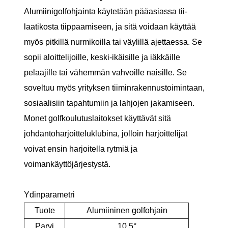
Alumiinigolfohjainta käytetään pääasiassa tii-
laatikosta tiippaamiseen, ja sitä voidaan käyttää
myös pitkillä nurmikoilla tai väylillä ajettaessa. Se
sopii aloittelijoille, keski-ikäisille ja iäkkäille
pelaajille tai vähemmän vahvoille naisille. Se
soveltuu myös yrityksen tiiminrakennustoimintaan,
sosiaalisiin tapahtumiin ja lahjojen jakamiseen.
Monet golfkoulutuslaitokset käyttävät sitä
johdantoharjoitteluklubina, jolloin harjoittelijat
voivat ensin harjoitella rytmiä ja
voimankäyttöjärjestystä.
Ydinparametri
Tuote
Alumiininen golfohjain
Parvi
10,5°